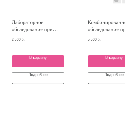
Лабораторное
Комбинированное
обследование при
обследование при
ревматоидном артрите
воспалительных
2 500
р.
5 500
р.
заболеваниях
кишечника
В корзину
В корзину
Подробнее
Подробнее