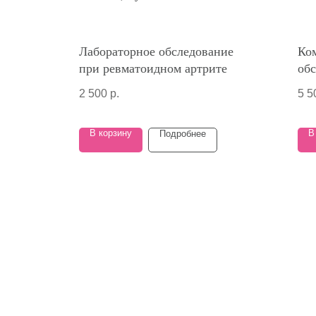
Лабораторное обследование
Ко
при ревматоидном артрите
об
во
2 500
р.
5 5
за
В корзину
В
Подробнее