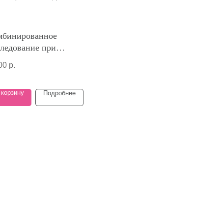
мбинированное
следование при
спалительных
00
р.
болеваниях кишечника
 корзину
Подробнее