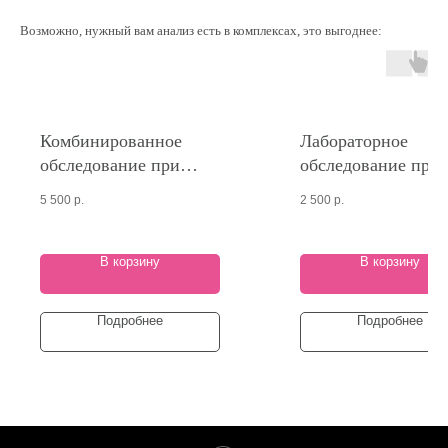
Возможно, нужный вам анализ есть в комплексах, это выгоднее:
Комбинированное
Лабораторное
обследование при
обследование при
воспалительных
ревматоидном арт
5 500
р.
2 500
р.
заболеваниях
кишечника
В корзину
В корзину
Подробнее
Подробнее