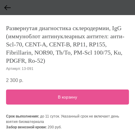
Развернутая диагностика склеродермии, IgG
(иммуноблот антинуклеарных антител: анти-
Scl-70, CENT-A, CENT-B, RP11, RP155,
Fibrillarin, NOR90, Th/To, PM-Scl 100/75, Ku,
PDGFR, Ro-52)
Артикул:
13-091
2 300
р.
В корзину
Срок выполнения:
до 11 суток. Указанный срок не включает день
взятия биоматериала
Забор венозной крови:
200 руб.