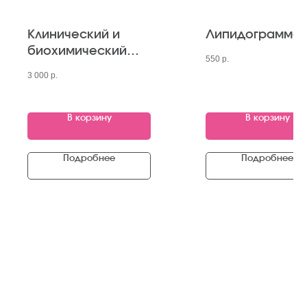
Клинический и
Липидограмма
биохимический
550
р.
анализы крови -
3 000
р.
основные
показатели
В корзину
В корзину
Подробнее
Подробнее