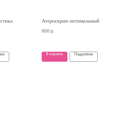
остика
Атероскрин оптимальный
900
р.
В корзину
нее
Подробнее