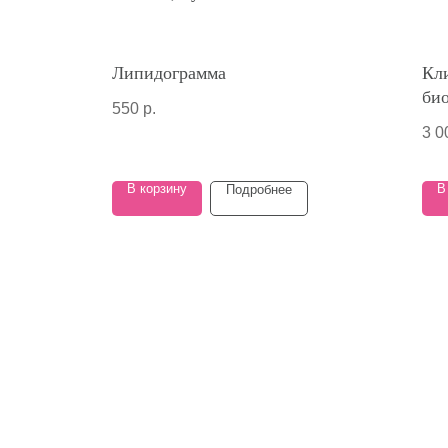
Липидограмма
Кл
би
550
р.
кро
3 0
В корзину
В
Подробнее