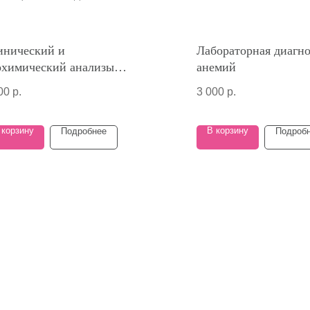
инический и
Лабораторная диагн
охимический анализы
анемий
ви - основные показатели
00
р.
3 000
р.
 корзину
В корзину
Подробнее
Подроб