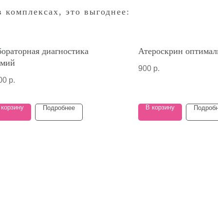
 комплексах, это выгоднее:
ораторная диагностика
Атероскрин оптима
емий
900
р.
00
р.
 корзину
В корзину
Подробнее
Подроб