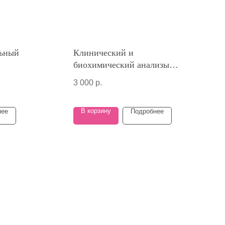
льный
Клинический и
биохимический анализы
крови - основные показатели
3 000
р.
В корзину
нее
Подробнее