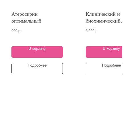
Атероскрин
Клинический и
оптимальный
биохимический
анализы крови -
900
р.
3 000
р.
основные показат
В корзину
В корзину
Подробнее
Подробнее