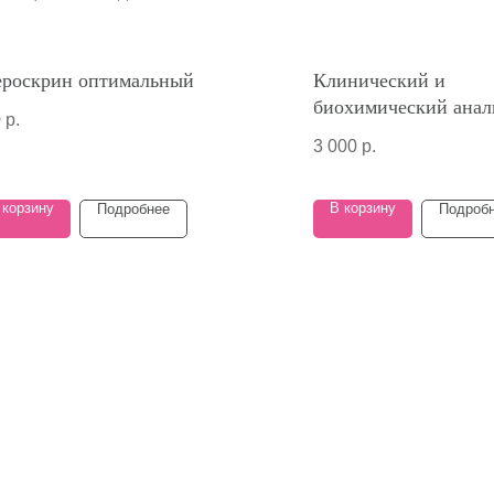
ероскрин оптимальный
Клинический и
биохимический анал
0
р.
крови - основные по
3 000
р.
 корзину
В корзину
Подробнее
Подроб