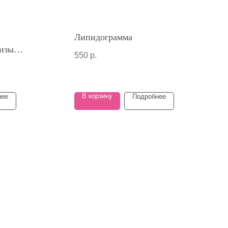
Липидограмма
изы
550
р.
казатели
В корзину
нее
Подробнее