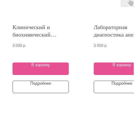
Клинический и
Лабораторная
биохимический
диагностика анем
анализы крови -
3 000
р.
3 000
р.
основные показатели
В корзину
В корзину
Подробнее
Подробнее