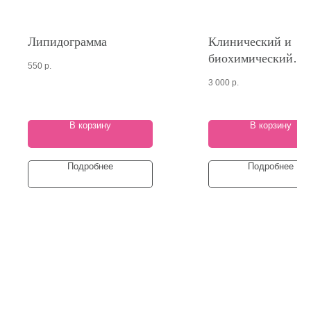
Липидограмма
Клинический и
биохимический
550
р.
анализы крови -
3 000
р.
основные показат
В корзину
В корзину
Подробнее
Подробнее