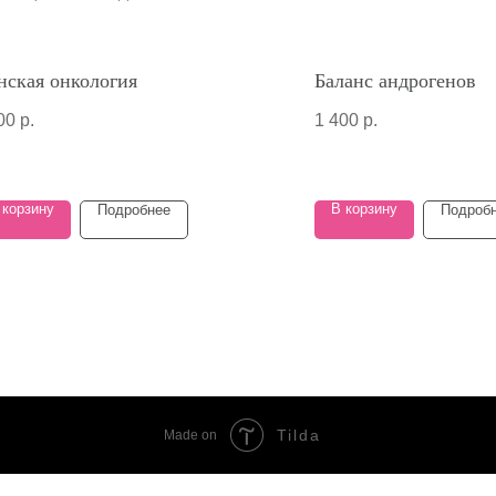
нская онкология
Баланс андрогенов
00
р.
1 400
р.
 корзину
В корзину
Подробнее
Подроб
Tilda
Made on