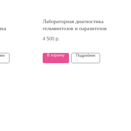
Лабораторная диагностика
ика
гельминтозов и паразитозов
4 500
р.
В корзину
нее
Подробнее