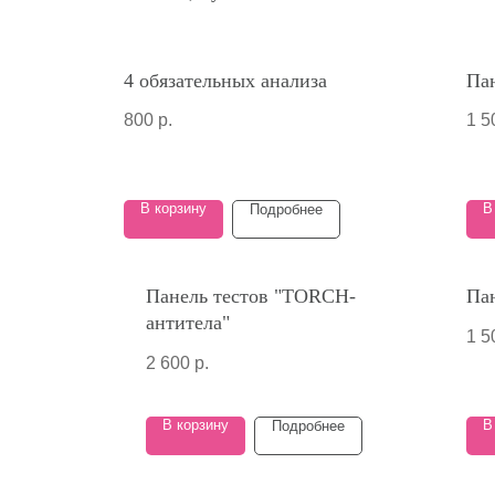
4 обязательных анализа
Па
800
р.
1 5
В корзину
В
Подробнее
Панель тестов "TORCH-
Па
антитела"
1 5
2 600
р.
В корзину
В
Подробнее