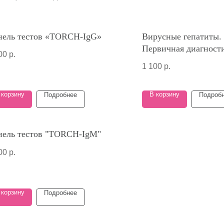
нель тестов «TORCH-IgG»
Вирусные гепатиты.
Первичная диагност
00
р.
1 100
р.
 корзину
В корзину
Подробнее
Подроб
нель тестов "TORCH-IgM"
00
р.
 корзину
Подробнее