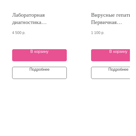
Лабораторная
Вирусные гепатит
диагностика
Первичная
гельминтозов и
диагностика
4 500
р.
1 100
р.
паразитозов
В корзину
В корзину
Подробнее
Подробнее