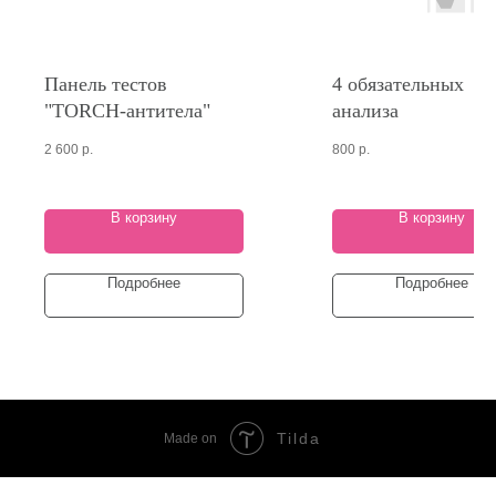
Панель тестов
4 обязательных
"TORCH-антитела"
анализа
2 600
р.
800
р.
В корзину
В корзину
Подробнее
Подробнее
Tilda
Made on