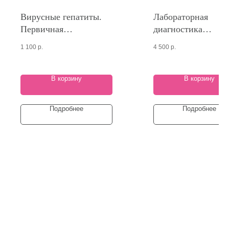
Вирусные гепатиты.
Лабораторная
Первичная
диагностика
диагностика
гельминтозов и
1 100
р.
4 500
р.
паразитозов
В корзину
В корзину
Подробнее
Подробнее