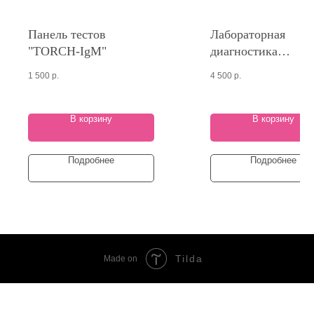
Панель тестов
Лабораторная
"TORCH-IgM"
диагностика
гельминтозов и
1 500
р.
4 500
р.
паразитозов
В корзину
В корзину
Подробнее
Подробнее
Tilda
Made on