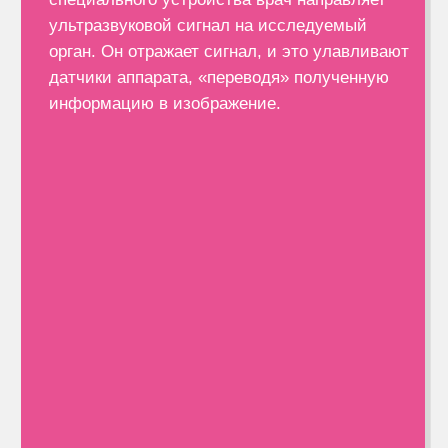
нижних конечностей
лимфоузлы
нервы
Также УЗИ применяют при
беременности — для визуализации
плода, в том числе с применением
методики 3D/4D.
Процедуры под УЗ-контролем
Метод УЗИ широко применяется для
контроля малоинвазивных
манипуляций. В числе диагностических
и лечебных процедур, которые
проводят под УЗ-контролем, биопсия
молочной или щитовидной желёз,
лазерная деструкция фиброаденом,
опорожнение кист и другие. Под УЗ-
контролем выполняют
внутрисуставные инъекции и блокады
нервов.