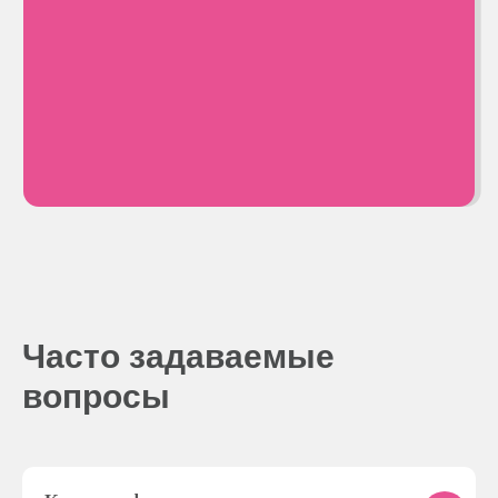
Политика
конфиденциальности
+7 963-379-01-09
klinika.esenina@yandex.ru
WhatsApp
Instagram
г. Краснодар,
ул. Сергея Есенина, 108/7А
Вся информация о ценах, предоставленная на сайте,
носит исключительно информационный характер и ни при
каких условиях не является публичной офертой,
определяемой положениями Статьи 437 Гражданского
кодекса Российской Федерации.
Часто задаваемые
вопросы
© 2024. Медцентр «Клиника на Есенина»