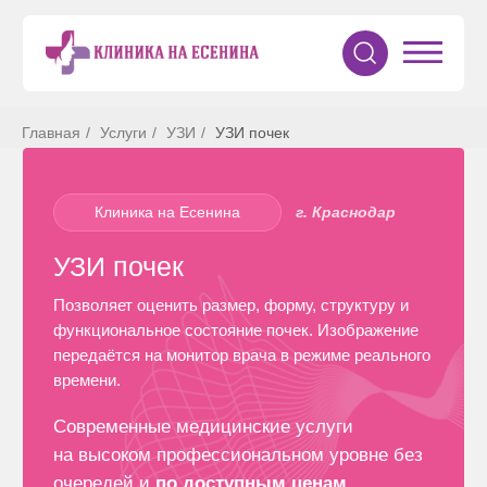
Главная
/
Услуги
/
УЗИ
/
УЗИ почек
Клиника на Есенина
г. Краснодар
УЗИ почек
Позволяет оценить размер, форму, структуру и
функциональное состояние почек. Изображение
передаётся на монитор врача в режиме реального
времени.
Современные медицинские услуги
на высоком профессиональном уровне без
очередей и
по доступным ценам
Записаться
Специалисты высокого
уровня