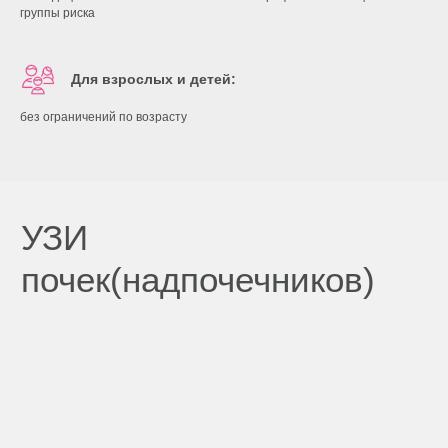
группы риска
Для взрослых и детей:
без ограничений по возрасту
Клиника на Есенина
г. Краснодар
О методе
УЗИ — это диагностика с применением
ультразвуковых волн. С помощью
специального устройства врач направляет