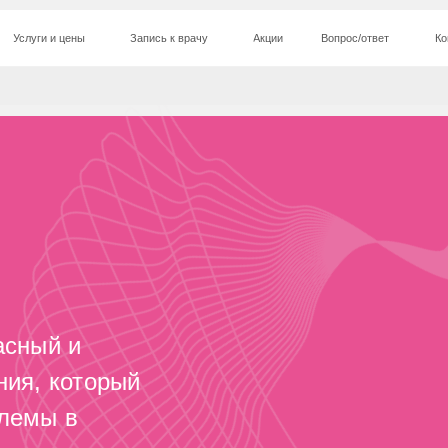
и цены
и цены
Запись к врачу
Запись к врачу
Акции
Акции
Вопрос/ответ
Вопрос/ответ
Контакты
Контакты
й и
который
 в