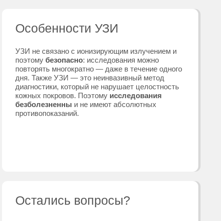
азаний.
ись вопросы?
 с нашими
аторами — они ответят на
запишут вас в Клинику в
ремя.