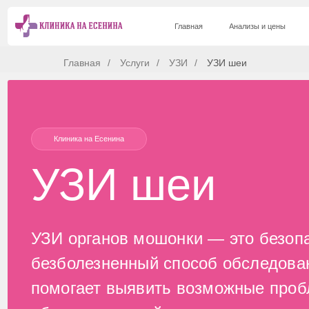
Главная
Главная
Анализы и цены
Анализы и цены
Услуги 
Услуги 
Главная
/
Услуги
/
УЗИ
/
УЗИ шеи
Клиника на Есенина
УЗИ шеи
УЗИ органов мошонки — это безопасны
безболезненный способ обследования, 
помогает выявить возможные проблемы
области половой системы.