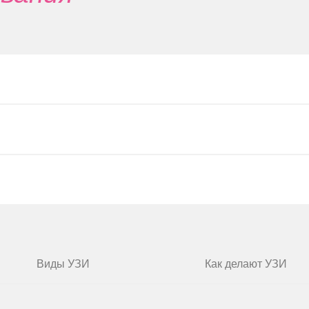
Особе
УЗИ не св
поэтому
б
повторять 
Виды УЗИ
Как делают УЗИ
дня. Такж
вых волн. С помощью
диагностик
ковой сигнал на
кожных по
безболез