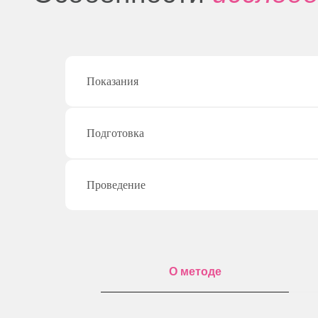
Показания
Подготовка
Проведение
Клиника на Есенина
О методе
О методе
УЗИ — это диагностика с применением ультразвуко
специального устройства врач направляет ультразву