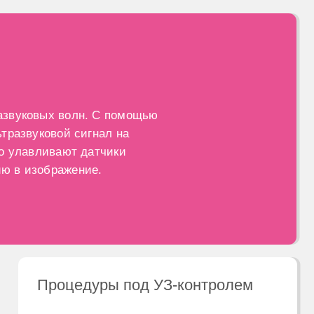
вливают датчики
противопок
зображение.
Остал
Процедуры под УЗ-контролем
Свяжитесь
Метод УЗИ широко применяется для контроля
администр
малоинвазивных манипуляций. В числе
вопросы и 
диагностических и лечебных процедур, которые
удобное в
проводят под УЗ-контролем, биопсия молочной
или щитовидной желёз, лазерная деструкция
фиброаденом, опорожнение кист и другие. Под
УЗ-контролем выполняют внутрисуставные
инъекции и блокады нервов.