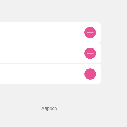
нности УЗИ
язано с ионизирующим излучением и
езопасно
: исследования можно
многократно — даже в течение одного
Адреса
е УЗИ — это неинвазивный метод
и, который не нарушает целостность
кровов. Поэтому
исследования
ненны
и не имеют абсолютных